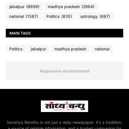
jabalpur
(8899)
madhya pradesh
(2964)
national
(1587)
Politics
(835)
astrology
(697)
MAIN TAGS
Politics
jabalpur
madhya pradesh
national
Responsive Advertisement
Sandhya Bandhu is not just a daily newspaper; it's a tradition,
a source of reliable information, and a trusted companion for