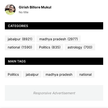
Girish Billore Mukul
No title
CATEGORIES
jabalpur
(8921)
madhya pradesh
(2977)
national
(1590)
Politics
(835)
astrology
(700)
MAIN TAGS
Politics
jabalpur
madhya pradesh
national
Responsive Advertisement