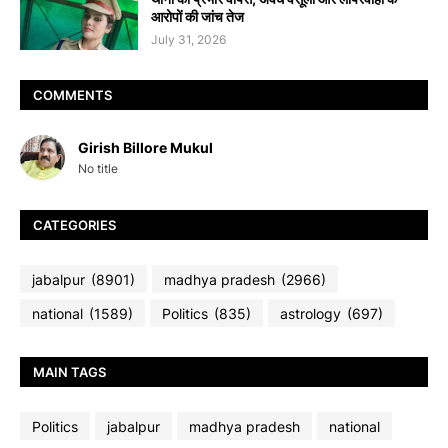
आरोपों की जांच तेज
July 31, 2026
COMMENTS
Girish Billore Mukul
No title
CATEGORIES
jabalpur
(8901)
madhya pradesh
(2966)
national
(1589)
Politics
(835)
astrology
(697)
MAIN TAGS
Politics
jabalpur
madhya pradesh
national