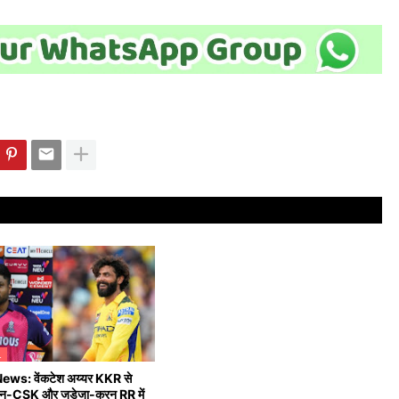
L
ws: वेंकटेश अय्यर KKR से
मसन-CSK और जडेजा-करन RR में