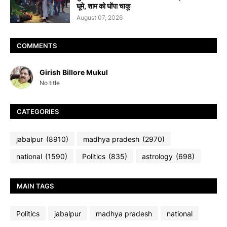
घूमे, शाम को घोंपा चाकू
August 07, 2026
COMMENTS
Girish Billore Mukul
No title
CATEGORIES
jabalpur
(8910)
madhya pradesh
(2970)
national
(1590)
Politics
(835)
astrology
(698)
MAIN TAGS
Politics
jabalpur
madhya pradesh
national