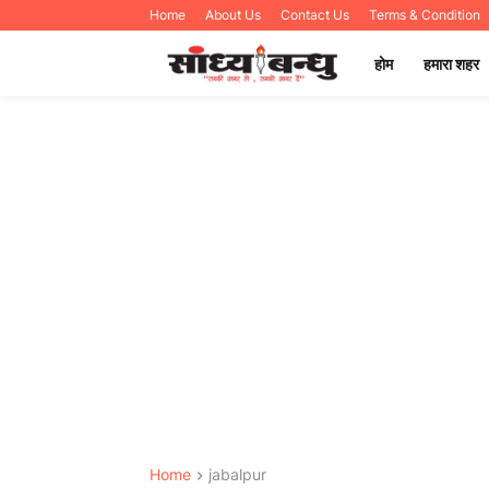
Home
About Us
Contact Us
Terms & Condition
होम
हमारा शहर
Home
jabalpur