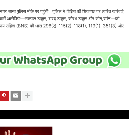
 थाना पुलिस मौके पर पहुंची। पुलिस ने पीड़ित की शिकायत पर त्वरित कार्रवाई
र चारों आरोपियों—सतपाल ठाकुर, शरद ठाकुर, सौरभ ठाकुर और सोनू बर्मन—को
 न्याय संहिता (BNS) की धारा 296(ए), 115(2), 118(1), 119(1), 351(3) और