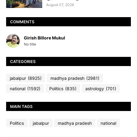
August 07, 2026
COMMENTS
Girish Billore Mukul
No title
CATEGORIES
jabalpur
(8925)
madhya pradesh
(2981)
national
(1592)
Politics
(835)
astrology
(701)
MAIN TAGS
Politics
jabalpur
madhya pradesh
national