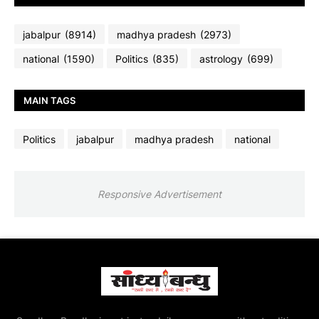
jabalpur
(8914)
madhya pradesh
(2973)
national
(1590)
Politics
(835)
astrology
(699)
MAIN TAGS
Politics
jabalpur
madhya pradesh
national
Responsive Advertisement