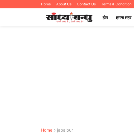
Home
About Us
Contact Us
Terms & Condition
होम
हमारा शहर
Home
jabalpur