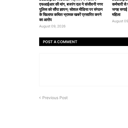
एफआईआर की मांग, बजरंग दल ने संजीवनी नगर
कर्मचारी से 
पुलिस को सौंपा ज्ञापन; सोशल मीडिया पर संगठन
जगह सगाई क
के खिलाफ कथित भ्रामक खबरें प्रसारित करने
महिला
का आरोप
August 09
August 09, 2026
POST A COMMENT
Previous Post