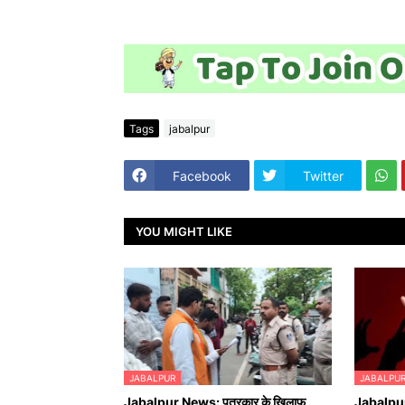
Tags
jabalpur
Facebook
Twitter
YOU MIGHT LIKE
JABALPUR
JABALPU
Jabalpur News: पत्रकार के खिलाफ
Jabalpur