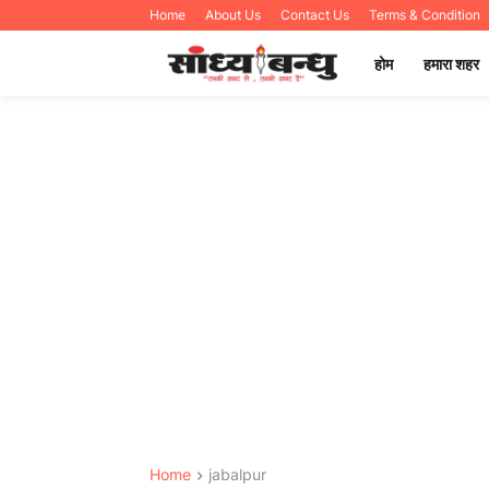
Home
About Us
Contact Us
Terms & Condition
होम
हमारा शहर
Home
jabalpur