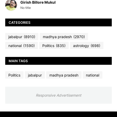
Girish Billore Mukul
No title
CATEGORIES
jabalpur
(8910)
madhya pradesh
(2970)
national
(1590)
Politics
(835)
astrology
(698)
MAIN TAGS
Politics
jabalpur
madhya pradesh
national
Responsive Advertisement