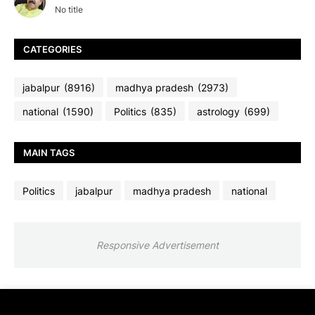
No title
CATEGORIES
jabalpur
(8916)
madhya pradesh
(2973)
national
(1590)
Politics
(835)
astrology
(699)
MAIN TAGS
Politics
jabalpur
madhya pradesh
national
Responsive Advertisement