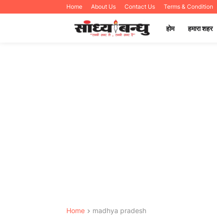
Home
About Us
Contact Us
Terms & Condition
होम
हमारा शहर
Home
madhya pradesh