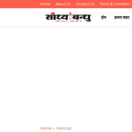
Home
About Us
Contact Us
Terms & Condition
होम
हमारा शहर
Home
national