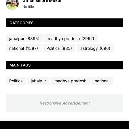
Girish Billore Mukul
No title
CATEGORIES
jabalpur
(8895)
madhya pradesh
(2962)
national
(1587)
Politics
(835)
astrology
(696)
MAIN TAGS
Politics
jabalpur
madhya pradesh
national
Responsive Advertisement