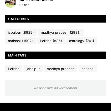
No title
CATEGORIES
jabalpur
(8925)
madhya pradesh
(2981)
national
(1592)
Politics
(835)
astrology
(701)
MAIN TAGS
Politics
jabalpur
madhya pradesh
national
Responsive Advertisement