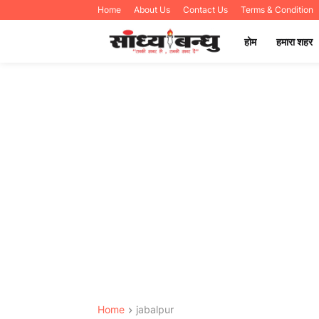
Home
About Us
Contact Us
Terms & Condition
होम
हमारा शहर
Home
jabalpur