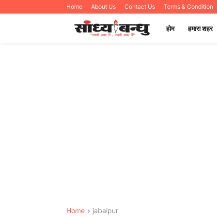
Home
About Us
Contact Us
Terms & Condition
होम
हमारा शहर
Home
jabalpur