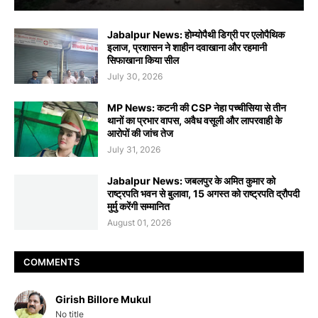
Jabalpur News: होम्योपैथी डिग्री पर एलोपैथिक
इलाज, प्रशासन ने शाहीन दवाखाना और रहमानी
सिफाखाना किया सील
July 30, 2026
MP News: कटनी की CSP नेहा पच्चीसिया से तीन
थानों का प्रभार वापस, अवैध वसूली और लापरवाही के
आरोपों की जांच तेज
July 31, 2026
Jabalpur News: जबलपुर के अमित कुमार को
राष्ट्रपति भवन से बुलावा, 15 अगस्त को राष्ट्रपति द्रौपदी
मुर्मु करेंगी सम्मानित
August 01, 2026
COMMENTS
Girish Billore Mukul
No title