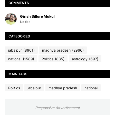
COMMENTS
Girish Billore Mukul
No title
CATEGORIES
jabalpur
(8901)
madhya pradesh
(2966)
national
(1589)
Politics
(835)
astrology
(697)
MAIN TAGS
Politics
jabalpur
madhya pradesh
national
Responsive Advertisement