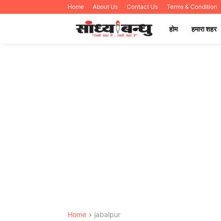
Home
About Us
Contact Us
Terms & Condition
होम
हमारा शहर
Home
jabalpur