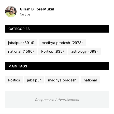
Girish Billore Mukul
No title
CATEGORIES
jabalpur
(8914)
madhya pradesh
(2973)
national
(1590)
Politics
(835)
astrology
(699)
MAIN TAGS
Politics
jabalpur
madhya pradesh
national
Responsive Advertisement