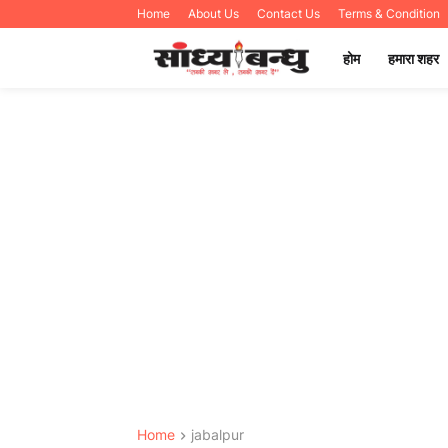
Home
About Us
Contact Us
Terms & Condition
होम
हमारा शहर
Home
jabalpur