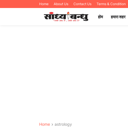
Home
About Us
Contact Us
Terms & Condition
होम
हमारा शहर
Home
astrology