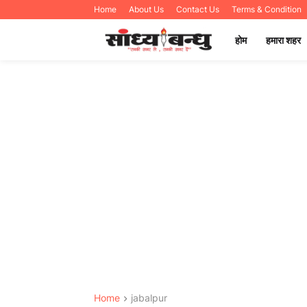
Home
About Us
Contact Us
Terms & Condition
होम
हमारा शहर
Home
jabalpur