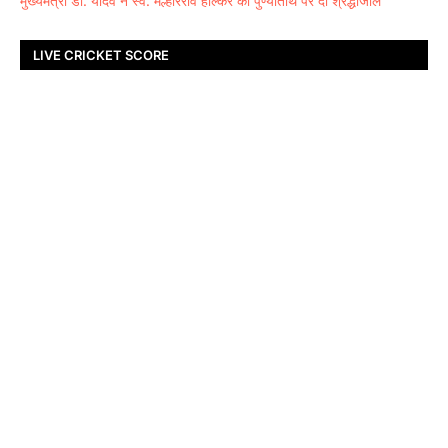
मुख्यमंत्री डॉ. यादव ने स्व. मल्हारराव होल्कर की पुण्यतिथि पर दी श्रद्धांजलि
LIVE CRICKET SCORE