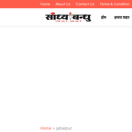
Home
About Us
Contact Us
Terms & Condition
होम
हमारा शहर
Home
jabalpur