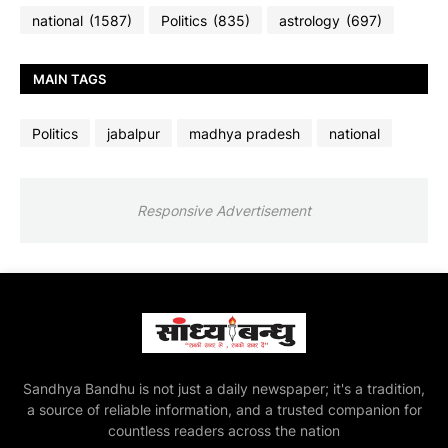
national
(1587)
Politics
(835)
astrology
(697)
MAIN TAGS
Politics
jabalpur
madhya pradesh
national
Responsive Advertisement
Sandhya Bandhu is not just a daily newspaper; it's a tradition,
a source of reliable information, and a trusted companion for
countless readers across the nation