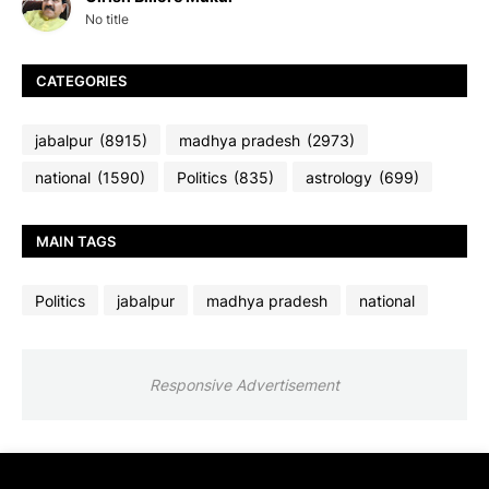
No title
CATEGORIES
jabalpur
(8915)
madhya pradesh
(2973)
national
(1590)
Politics
(835)
astrology
(699)
MAIN TAGS
Politics
jabalpur
madhya pradesh
national
Responsive Advertisement