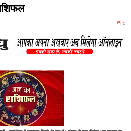
ाशिफल
0