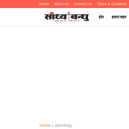
Home
About Us
Contact Us
Terms & Condition
होम
हमारा शहर
Home
astrology