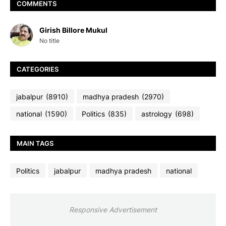
COMMENTS
Girish Billore Mukul
No title
CATEGORIES
jabalpur
(8910)
madhya pradesh
(2970)
national
(1590)
Politics
(835)
astrology
(698)
MAIN TAGS
Politics
jabalpur
madhya pradesh
national
Responsive Advertisement