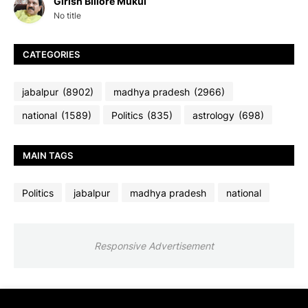
Girish Billore Mukul
No title
CATEGORIES
jabalpur
(8902)
madhya pradesh
(2966)
national
(1589)
Politics
(835)
astrology
(698)
MAIN TAGS
Politics
jabalpur
madhya pradesh
national
Responsive Advertisement