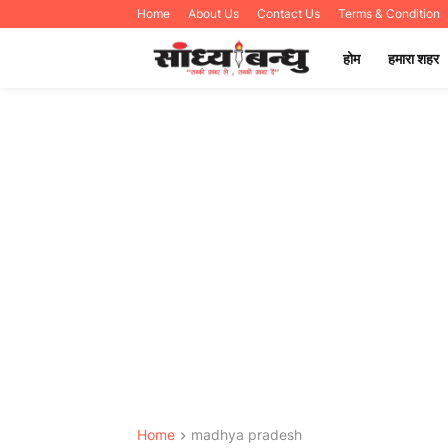
Home
About Us
Contact Us
Terms & Condition
होम
हमारा शहर
Home
madhya pradesh