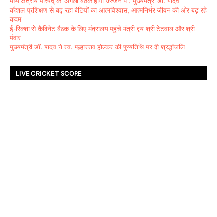
मध्य क्षेत्रीय परिषद् की अगली बैठक होगी उज्जैन में : मुख्यमंत्री डॉ. यादव
कौशल प्रशिक्षण से बढ़ रहा बेटियों का आत्मविश्वास, आत्मनिर्भर जीवन की ओर बढ़ रहे
कदम
ई-रिक्शा से कैबिनेट बैठक के लिए मंत्रालय पहुंचे मंत्री द्वय श्री टेटवाल और श्री
पंवार
मुख्यमंत्री डॉ. यादव ने स्व. मल्हारराव होल्कर की पुण्यतिथि पर दी श्रद्धांजलि
LIVE CRICKET SCORE