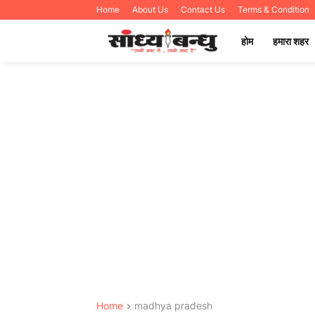
Home
About Us
Contact Us
Terms & Condition
होम
हमारा शहर
Home
madhya pradesh