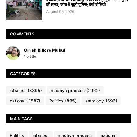
की हत्या, जांच में जुटी पुलिस; देखें वीडियो
August 05, 2026
COMMENTS
Girish Billore Mukul
No title
CATEGORIES
jabalpur
(8895)
madhya pradesh
(2962)
national
(1587)
Politics
(835)
astrology
(696)
MAIN TAGS
Politics
jabalpur
madhya pradesh
national