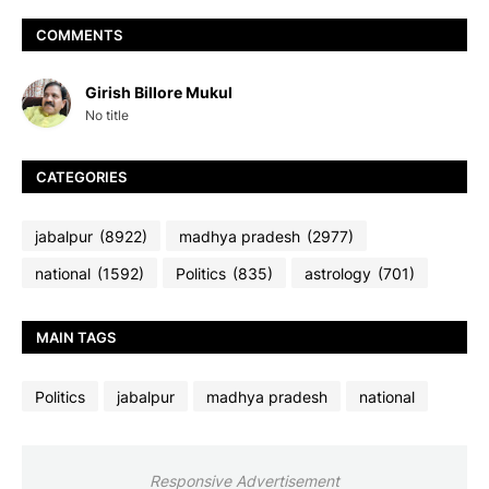
COMMENTS
Girish Billore Mukul
No title
CATEGORIES
jabalpur
(8922)
madhya pradesh
(2977)
national
(1592)
Politics
(835)
astrology
(701)
MAIN TAGS
Politics
jabalpur
madhya pradesh
national
Responsive Advertisement