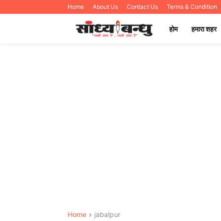
Home
About Us
Contact Us
Terms & Condition
होम
हमारा शहर
Home
jabalpur