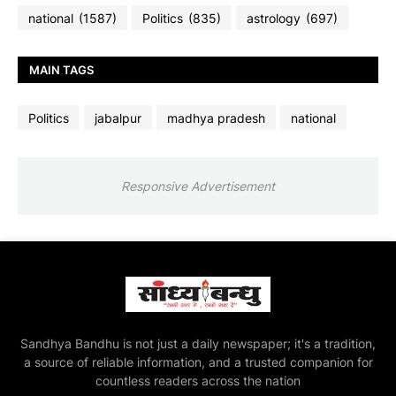
national
(1587)
Politics
(835)
astrology
(697)
MAIN TAGS
Politics
jabalpur
madhya pradesh
national
Responsive Advertisement
Sandhya Bandhu is not just a daily newspaper; it's a tradition,
a source of reliable information, and a trusted companion for
countless readers across the nation