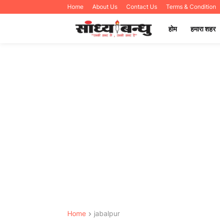
Home
About Us
Contact Us
Terms & Condition
होम
हमारा शहर
Home
jabalpur