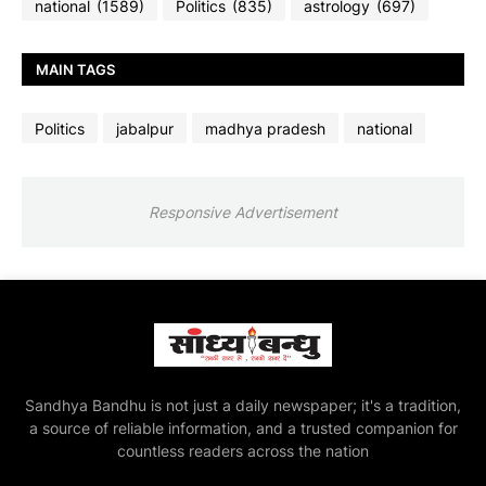
national
(1589)
Politics
(835)
astrology
(697)
MAIN TAGS
Politics
jabalpur
madhya pradesh
national
Responsive Advertisement
Sandhya Bandhu is not just a daily newspaper; it's a tradition,
a source of reliable information, and a trusted companion for
countless readers across the nation