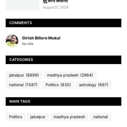
मुर्मु करेंगी सम्मानित
August 01, 2026
COMMENTS
Girish Billore Mukul
No title
CATEGORIES
jabalpur
(8899)
madhya pradesh
(2964)
national
(1587)
Politics
(835)
astrology
(697)
MAIN TAGS
Politics
jabalpur
madhya pradesh
national