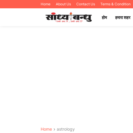
Home
About Us
Contact Us
Terms & Condition
होम
हमारा शहर
Home
astrology