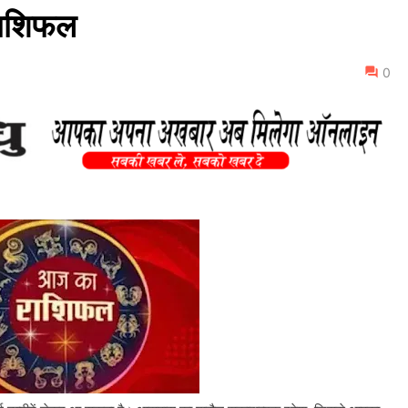
ाशिफल
0