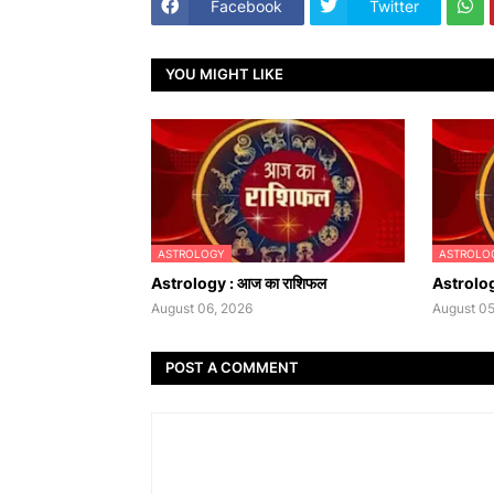
Facebook
Twitter
YOU MIGHT LIKE
ASTROLOGY
ASTROLO
Astrology : आज का राशिफल
Astrolog
August 06, 2026
August 05
POST A COMMENT