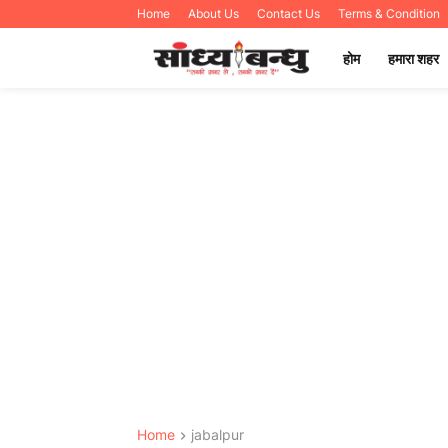
Home
About Us
Contact Us
Terms & Condition
होम
हमारा शहर
Home
jabalpur